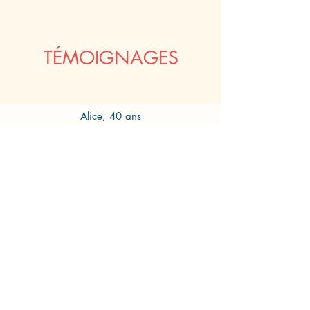
TÉMOIGNAGES
Alice, 40 ans
“J'étais en questionnement sur ma vie
professionnelle.
Capucine m'a permis de retrouver
confiance en moi,
en valorisant mes compétences, mes
capacités,
dans la douceur et avec professionnalisme.
J'avais besoin de trouver un sens à mes
occupations, j'ai réussi à cibler mes
besoins, à me motiver !”